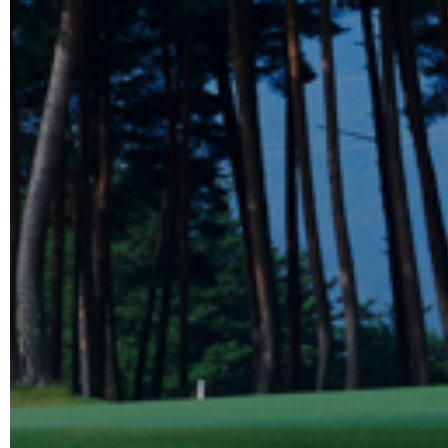
標高800ｍで八ヶ岳と南アルプス連山の
106万㎡の広大なゴルフコースを
隣接したロッジで日常の喧騒からゆっ
ゴルフ宿泊パックも好
公式LINEはこちら